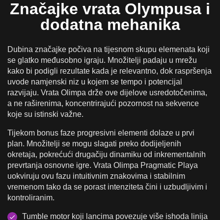
Značajke vrata Olympusa i
dodatna mehanika
Dubina značajke počiva na tijesnom skupu elemenata koji
se glatko međusobno igraju. Množitelji padaju u mrežu
kako bi podigli rezultate kada je relevantno, dok raspršenja
uvode namjenski niz u kojem se tempo i potencijal
razvijaju. Vrata Olimpa drže ove dijelove usredotočenima,
a ne raširenima, koncentrirajući pozornost na sekvence
koje su istinski važne.
Tijekom bonus faze progresivni elementi dolaze u prvi
plan. Množitelji se mogu slagati preko dodijeljenih
okretaja, pokrećući drugačiju dinamiku od inkrementalnih
prevrtanja osnovne igre. Vrata Olimpa Pragmatic Playa
uokviruju ovu fazu intuitivnim znakovima i stabilnim
vremenom tako da se porast intenziteta čini i uzbudljivim i
kontroliranim.
Tumble motor koji lancima povezuje više ishoda linija