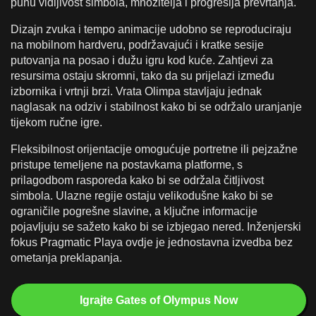
punu vidljivost simbola, množitelja i progresija prevrtanja.
Dizajn zvuka i tempo animacije udobno se reproduciraju
na mobilnom hardveru, podržavajući i kratke sesije
putovanja na posao i dužu igru kod kuće. Zahtjevi za
resursima ostaju skromni, tako da su prijelazi između
izbornika i vrtnji brzi. Vrata Olimpa stavljaju jednak
naglasak na odziv i stabilnost kako bi se održalo uranjanje
tijekom ručne igre.
Fleksibilnost orijentacije omogućuje portretne ili pejzažne
pristupe temeljene na postavkama platforme, s
prilagodbom rasporeda kako bi se održala čitljivost
simbola. Ulazne regije ostaju velikodušne kako bi se
ograničile pogrešne slavine, a ključne informacije
pojavljuju se sažeto kako bi se izbjegao nered. Inženjerski
fokus Pragmatic Playa ovdje je jednostavna izvedba bez
ometanja preklapanja.
Igrajte Gates of Olympus Now