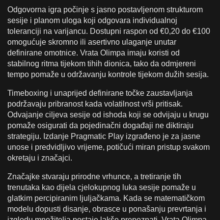
Odgovorna igra počinje s jasno postavljenom strukturom
sesije i planom uloga koji odgovara individualnoj
toleranciji na varijancu. Dostupni raspon od €0,20 do €100
omogućuje skromno ili asertivno ulaganje unutar
definirane omotnice. Vrata Olimpa imaju koristi od
stabilnog ritma tijekom tihih dionica, tako da odmjereni
tempo pomaže u održavanju kontrole tijekom dužih sesija.
Timeboxing i unaprijed definirane točke zaustavljanja
podržavaju pribranost kada volatilnost vrši pritisak.
Odvajanje ciljeva sesije od ishoda koji se odvijaju u krugu
pomaže osigurati da pojedinačni događaji ne diktiraju
strategiju. Izdanje Pragmatic Play izgrađeno je za jasne
unose i predvidljivo vrijeme, potičući miran pristup svakom
okretaju i značajci.
Značajke stvaraju prirodne vrhunce, a tretiranje tih
trenutaka kao dijela cjelokupnog luka sesije pomaže u
glatkim percipiranim ljuljačkama. Kada se matematičkom
modelu dopusti disanje, obrasce u ponašanju prevrtanja i
izgledu množitelja postaje lakše prepoznati. Vrata Olimpa