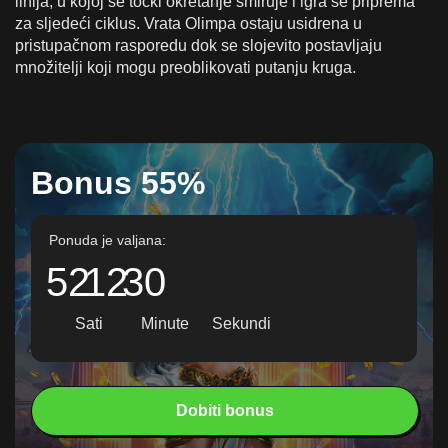
linija, u kojoj se točki okretanje smiruje i igra se priprema
za sljedeći ciklus. Vrata Olimpa ostaju usidrena u
pristupačnom rasporedu dok se slojevito postavljaju
množitelji koji mogu preoblikovati putanju kruga.
Bonus 55%
Ponuda je valjana:
52
12
28
Sati
Minute
Sekundi
Dobiti bonus