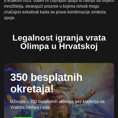
u kratkom nizu. Gates of Olympus spaja tu radnju sa slojem
množitelja, stvarajući prozore u kojima ishodi mogu
značajno eskalirati kada se prave kombinacije simbola
spoje.
Legalnost igranja vrata
Olimpa u Hrvatskoj
350 besplatnih
okretaja!
Uživajte u 350 besplatnih okretaja bez klađenja na
Vratima Olimpa i više.