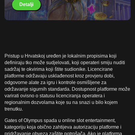
Detalji
Pristup u Hrvatskoj uređen je lokalnim propisima koji
definiraju tko može sudjelovati, koji operateri smiju nuditi
sadržaj te okvirima koji štite sudionike. Licencirane
platforme održavaju usklađenost kroz provjeru dobi,
odgovorne alate za igru i kontrole osmišljene za
održavanje sigurnih standarda. Dostupnost platforme može
varirati ovisno o statusu licenciranja operatera i
regionalnim dozvolama koje su na snazi u bilo kojem
trenutku.
Gates of Olympus spada u online slot entertainment,
kategoriju koja obično zahtijeva autorizaciju platforme i
pridržavanje obveza zaštite potrošača. Ako je platforma