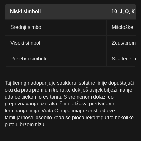
Niski simboli
10, J, Q, K, A
Srednji simboli
Mitološke ik
Visoki simboli
Zeus/premiu
Posebni simboli
Scatter, simb
Taj tiering nadopunjuje strukturu isplatne linije dopuštajući
oku da prati premium trenutke dok još uvijek bilježi manje
udarce tijekom prevrtanja. S vremenom dolazi do
prepoznavanja uzoraka, što olakšava predviđanje
formiranja linija. Vrata Olimpa imaju koristi od ove
familijarnosti, osobito kada se ploča rekonfigurira nekoliko
puta u brzom nizu.