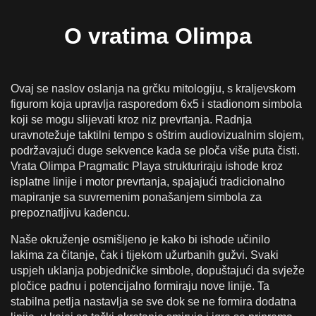
Kako odgovorno pristupiti vratima Olimpa
Igranje Vrata Olimpa Online Za Pravi Novac U
O vratima Olimpa
Hrvatskoj
Depoziti, Plaćanja & Odgovorna Igra u Hrvatskoj
Ovaj se naslov oslanja na grčku mitologiju, s kraljevskom
Mobilna verzija Vrata Olimpa
figurom koja upravlja rasporedom 6x5 i stadionom simbola
koji se mogu slijevati kroz niz prevrtanja. Radnja
uravnotežuje taktilni tempo s oštrim audiovizualnim slojem,
podržavajući duge sekvence kada se ploča više puta čisti.
Vrata Olimpa Pragmatic Playa strukturiraju ishode kroz
isplatne linije i motor prevrtanja, spajajući tradicionalno
mapiranje sa suvremenim ponašanjem simbola za
prepoznatljivu kadencu.
Naše okruženje osmišljeno je kako bi ishode učinilo
lakima za čitanje, čak i tijekom užurbanih gužvi. Svaki
uspjeh uklanja pobjedničke simbole, dopuštajući da svježe
pločice padnu i potencijalno formiraju nove linije. Ta
stabilna petlja nastavlja se sve dok se ne formira dodatna