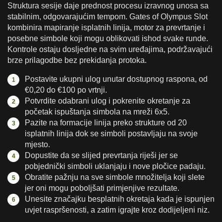
Struktura sesije daje prednost procesu izravnog unosa sa
stabilnim, odgovarajućim tempom. Gates of Olympus Slot
kombinira mapiranje isplatnih linija, motor za prevrtanje i
posebne simbole koji mogu oblikovati ishod svake runde.
Kontrole ostaju dosljedne na svim uređajima, podržavajući
brze prilagodbe bez prekidanja protoka.
Postavite ukupni ulog unutar dostupnog raspona, od
€0,20 do €100 po vrtnji.
Potvrdite odabrani ulog i pokrenite okretanje za
početak ispuštanja simbola na mreži 6x5.
Pazite na formacije linija preko strukture od 20
isplatnih linija dok se simboli postavljaju na svoje
mjesto.
Dopustite da se slijed prevrtanja riješi jer se
pobjednički simboli uklanjaju i nove pločice padaju.
Obratite pažnju na sve simbole množitelja koji slete
jer oni mogu poboljšati primjenjive rezultate.
Unesite značajku besplatnih okretaja kada je ispunjen
uvjet raspršenosti, a zatim igrajte kroz dodijeljeni niz.