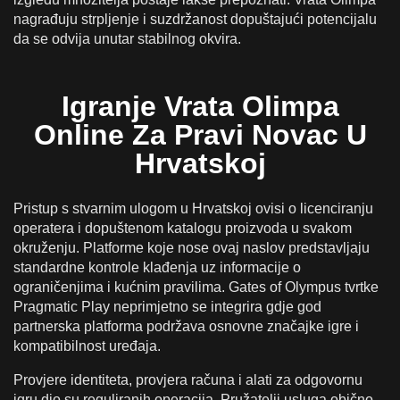
nagrađuju strpljenje i suzdržanost dopuštajući potencijalu
da se odvija unutar stabilnog okvira.
Igranje Vrata Olimpa
Online Za Pravi Novac U
Hrvatskoj
Pristup s stvarnim ulogom u Hrvatskoj ovisi o licenciranju
operatera i dopuštenom katalogu proizvoda u svakom
okruženju. Platforme koje nose ovaj naslov predstavljaju
standardne kontrole klađenja uz informacije o
ograničenjima i kućnim pravilima. Gates of Olympus tvrtke
Pragmatic Play neprimjetno se integrira gdje god
partnerska platforma podržava osnovne značajke igre i
kompatibilnost uređaja.
Provjere identiteta, provjera računa i alati za odgovornu
igru dio su reguliranih operacija. Pružatelji usluga obično