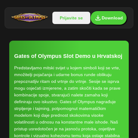
Prijavite se
Download
Gates of Olympus Slot Demo u Hrvatskoj
Predstavljamo mitski svijet u kojem simboli koji se vrte,
množitelji pojačanja i udarne bonus runde oblikuju
prepoznatljiv ritam od vrtnje do vrtnje. Sesije se isprva
mogu osjećati izmjerene, a zatim skočiti kada se prave
kombinacije spoje, stvarajući nalete zamaha koji
definiraju ovo iskustvo. Gates of Olympus nagrađuje
strpljenje i tajming, potpomognut matematičkim
modelom koji daje prednost skokovima visoke
volatilnosti u odnosu na konstantne male ishode. Naš
pristup usredotočen je na jasnoću protoka, osjetljive
kontrole i vizualno kohezivnu temu koja ostaje stabilna