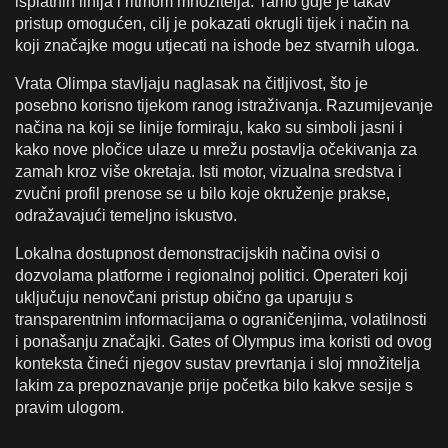
isplatnih linija i ritmom množitelja. Tamo gdje je takav
pristup omogućen, cilj je pokazati okrugli tijek i način na
koji značajke mogu utjecati na ishode bez stvarnih uloga.
Vrata Olimpa stavljaju naglasak na čitljivost, što je
posebno korisno tijekom ranog istraživanja. Razumijevanje
načina na koji se linije formiraju, kako su simboli jasni i
kako nove pločice ulaze u mrežu postavlja očekivanja za
zamah kroz više okretaja. Isti motor, vizualna sredstva i
zvučni profil prenose se u bilo koje okruženje prakse,
odražavajući temeljno iskustvo.
Lokalna dostupnost demonstracijskih načina ovisi o
dozvolama platforme i regionalnoj politici. Operateri koji
uključuju nenovčani pristup obično ga uparuju s
transparentnim informacijama o ograničenjima, volatilnosti
i ponašanju značajki. Gates of Olympus ima koristi od ovog
konteksta čineći njegov sustav prevrtanja i sloj množitelja
lakim za prepoznavanje prije početka bilo kakve sesije s
pravim ulogom.