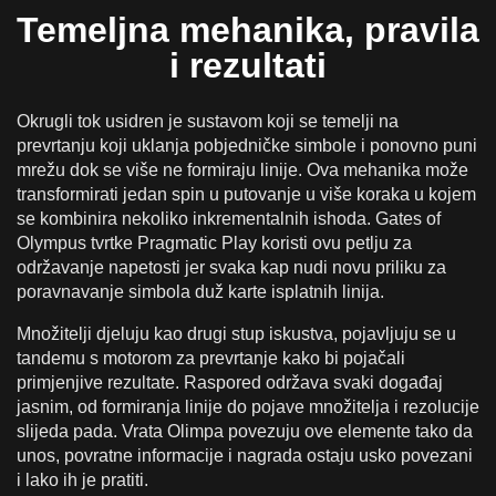
Temeljna mehanika, pravila
i rezultati
Okrugli tok usidren je sustavom koji se temelji na
prevrtanju koji uklanja pobjedničke simbole i ponovno puni
mrežu dok se više ne formiraju linije. Ova mehanika može
transformirati jedan spin u putovanje u više koraka u kojem
se kombinira nekoliko inkrementalnih ishoda. Gates of
Olympus tvrtke Pragmatic Play koristi ovu petlju za
održavanje napetosti jer svaka kap nudi novu priliku za
poravnavanje simbola duž karte isplatnih linija.
Množitelji djeluju kao drugi stup iskustva, pojavljuju se u
tandemu s motorom za prevrtanje kako bi pojačali
primjenjive rezultate. Raspored održava svaki događaj
jasnim, od formiranja linije do pojave množitelja i rezolucije
slijeda pada. Vrata Olimpa povezuju ove elemente tako da
unos, povratne informacije i nagrada ostaju usko povezani
i lako ih je pratiti.